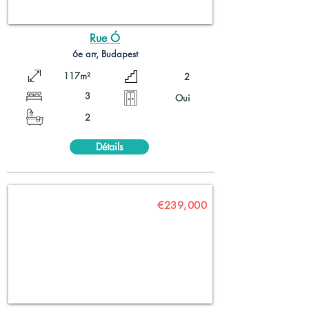
Rue Ó
6e arr, Budapest
117m²
2
3
Oui
2
Détails
€239,000