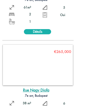
61m²
5
2
Oui
1
Détails
€265,000
Rue Nagy Diofa
7e arr, Budapest
38 m²
6