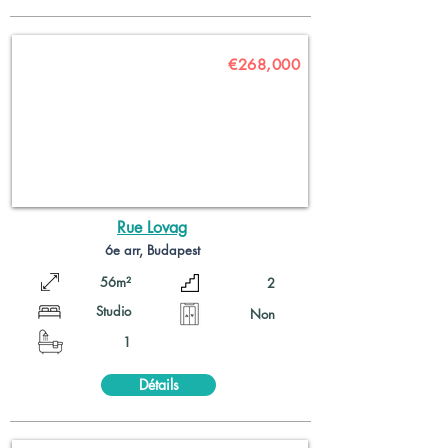
€268,000
Rue Lovag
6e arr, Budapest
56m²
2
Studio
Non
1
Détails