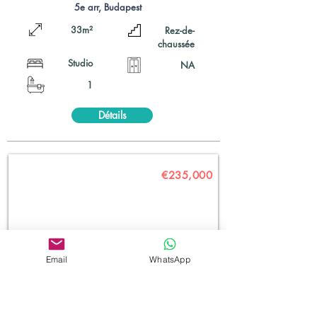
5e arr, Budapest
33m²
Rez-de-
chaussée
Studio
NA
1
Détails
€235,000
Email
WhatsApp
Rue Izabella
6e arr, Budapest