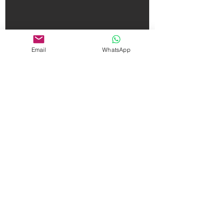
Email
WhatsApp
Taper:
Espace de vente au détail
Rue Kiraly
District 6
Statut
Boutiques
Niveaux
Taille
Loué
1
2
245m²
Voir
Nous proposons une gamme plus large
de propriétés commerciales et de vente
au détail hors marché dans le centre-
ville de Budapest