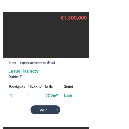
€1,300,000
Taper:
Espace de vente au détail
La rue Kazinczy
District 7
Statut
Boutiques
Niveaux
Taille
Loué
2
1
202m²
Voir