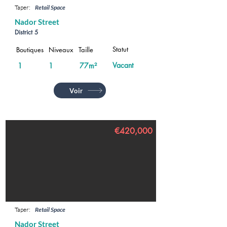
Taper:
Retail Space
Nador Street
District 5
Statut
Boutiques
Niveaux
Taille
Vacant
1
1
77m²
Voir
€420,000
Taper:
Retail Space
Nador Street