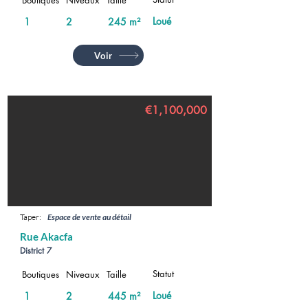
Boutiques
Niveaux
Taille
Loué
1
2
245 m²
Voir
€1,100,000
Taper:
Espace de vente au détail
Rue Akacfa
District 7
Statut
Boutiques
Niveaux
Taille
Loué
1
2
445 m²