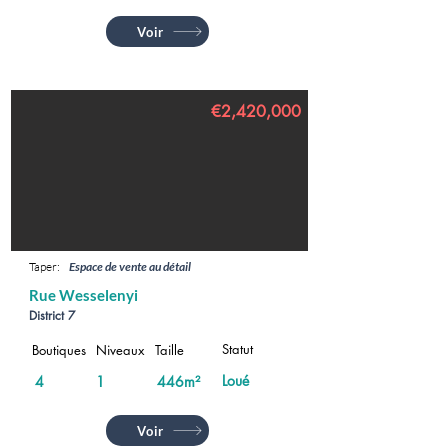
Voir
€2,420,000
Taper:
Espace de vente au détail
Rue Wesselenyi
District 7
Statut
Boutiques
Niveaux
Taille
Loué
4
1
446m²
Voir