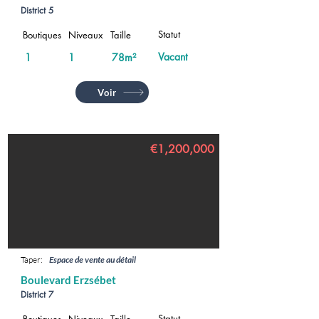
District 5
Statut
Boutiques
Niveaux
Taille
Vacant
1
1
78m²
Voir
€1,200,000
Taper:
Espace de vente au détail
Boulevard Erzsébet
District 7
Statut