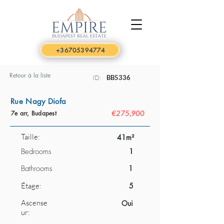
+36705394774
Retour à la liste
ID:
BB5336
Rue Nagy Diofa
€275,900
7e arr, Budapest
Taille:
41m²
Bedrooms
1
Bathrooms
1
Étage:
5
Ascense
Oui
ur: