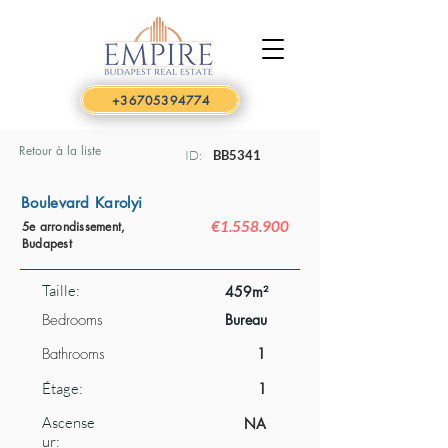
+36705394774
Retour à la liste
ID:
BB5341
Boulevard Karolyi
€1.558.900
5e arrondissement,
Budapest
Taille:
459m²
Bedrooms
Bureau
Bathrooms
1
Étage:
1
Ascense
NA
ur: