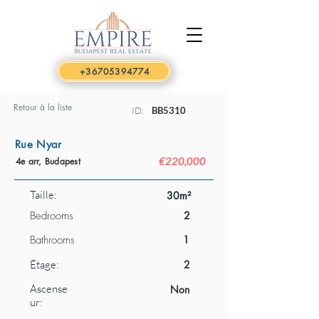
+36705394774
Retour à la liste
ID:
BB5310
Rue Nyar
€220,000
4e arr, Budapest
Taille:
30m²
Bedrooms
2
Bathrooms
1
Étage:
2
Ascense
Non
ur: