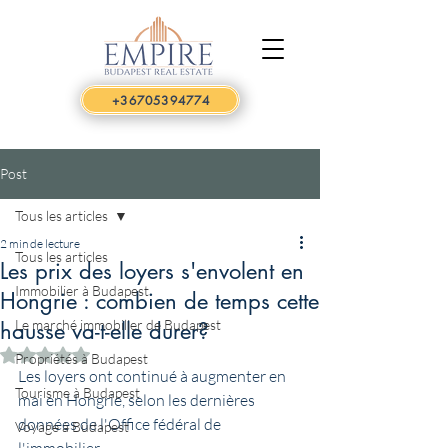
+36705394774
Post
Tous les articles
2 min de lecture
Tous les articles
Les prix des loyers s'envolent en
Immobilier à Budapest
Hongrie : combien de temps cette
Le marché immobilier de Budapest
hausse va-t-elle durer?
Noté NaN étoiles sur 5.
Propriétés à Budapest
Les loyers ont continué à augmenter en 
Tourisme à Budapest
mai en Hongrie, selon les dernières 
données de l'Office fédéral de 
Voyage à Budapest