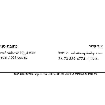
צור קשר
כתובת סני
József nádor tér 10, רובע 
info@empire-bp.com
אימייל:
בודפשט 1051, הונגריה
טלפון: 4774 539 70 36+
כל הזכויות שמורות ל- Empire real estate Kft. © 2021 מופעל ומאובטח