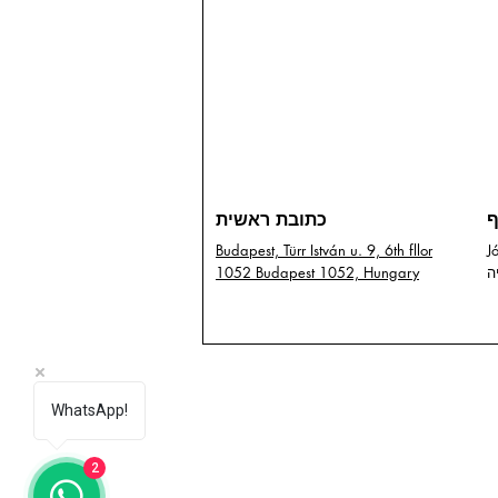
ף
כתובת ראשית
5,
Budapest, Türr István u. 9, 6th fllor
1052 Budapest 1052, Hungary
WhatsApp!
2