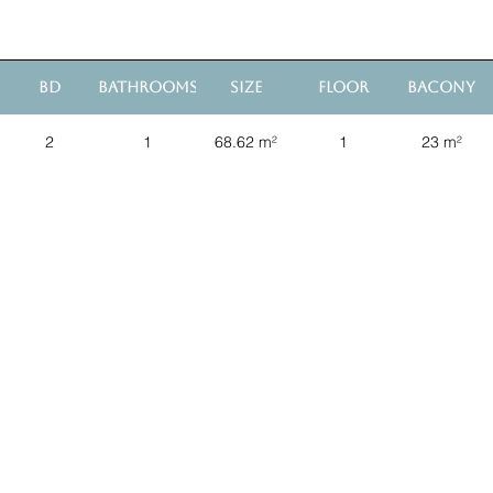
BD
Bathrooms
Size
Floor
Bacony
2
1
68.62 m²
1
23 m²