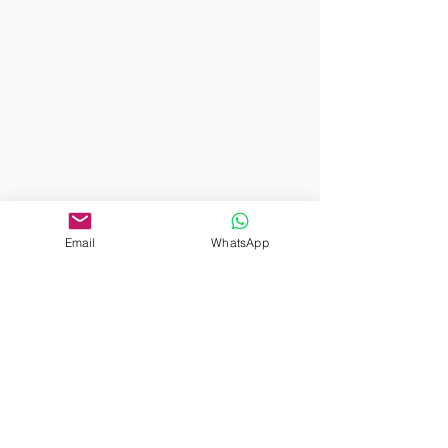
דירת 2 חדרי שינה למכירה ברחוב ניאר, רובע 7,
Email
WhatsApp
בודפשט
הבא
הקודם
כתובת ראשית
Budapest, Türr István u. 9, 6th fllor 1052
Budapest 1052, Hungary
כתובת סניף