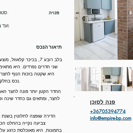
סטטוס:
פנויה
ועד בית:
תיאור הנכס
בלב רובע 7, בכיכר קלאוז
שני חדרים נפרדים. היא מתאימ
היא שקטה בזכות הנוף לחצר, 
נכס בחלק הטוב ביותר של בלס-ארז'בטווארוש.
החדר הקטן יותר פונה לחצר האחור
לחצר, ומתאים גם כחדר שינה וסל
פנה לסוכן
+3670539477
4
info@empire-bp.com
צביעה נקייה בהחלט הכ
בתמונות. היא מאוכלסת כרגע על 