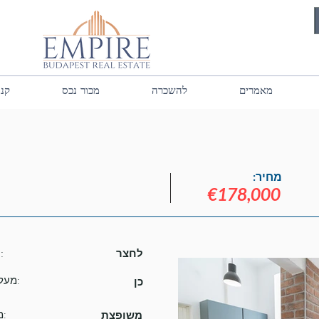
מאמרים
להשכרה
מכור נכס
קנה
מחיר:
€178,000
נוף:
לחצר
מעלית:
כן
מצב:
משופצת