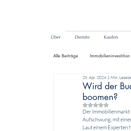
Über
Dienste
Kaufen
Alle Beiträge
Immobilieninvestition
28. Apr. 2024
1 Min. Leseze
langfristige Immobilieninvestition
Wird der Bu
boomen?
Budapest-Stadt
Immobilienin
Mit NaN von 5 Ster
Der Immobilienmarkt i
Aufschwung, mit eine
Laut einem Experten 