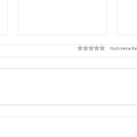
Mit 0 von 5 Sternen bewer
Noch keine Ra
Den perfekten Käufermakler in
Wie 
Budapest finden: Ihr Leitfaden
Immo
für einen reibungslosen
Budap
Immobilienkauf
zur 
Buda