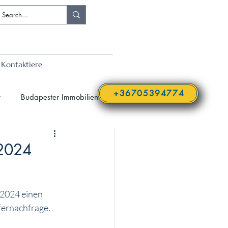
Kontaktiere
+36705394774
t
Budapester Immobilien
Immobilien in Budapest
 2024
 2024 einen 
ernachfrage. 