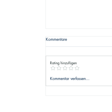
Kommentare
Rating hinzufügen
Empire Real Estate: Ein Blick
Kommentar verfassen...
auf den Budapester
Immobilienmarkt