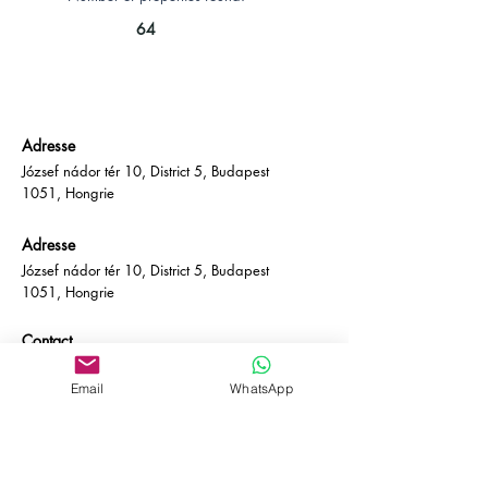
64
Adresse
József nádor tér 10, District 5, Budapest
1051, Hongrie
Adresse
József nádor tér 10, District 5, Budapest
1051, Hongrie
Contact
Courriel :
info@empire-bp.com
Téléphone :
+36 70 539 4774
Email
WhatsApp
Les réseaux
sociaux
Facebook