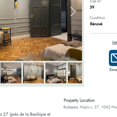
Size m²
39
Condition
Rénové
In
Emai
Property Location
Budapest, Hajós u. 27, 1065 Hu
 27 (près de la Basilique et 