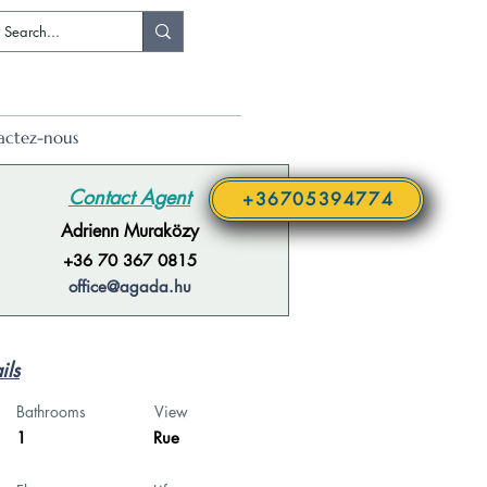
actez-nous
Contact Agent
+36705394774
Adrienn Muraközy
+36 70 367 0815
office@agada.hu
ils
Bathrooms
View
1
Rue