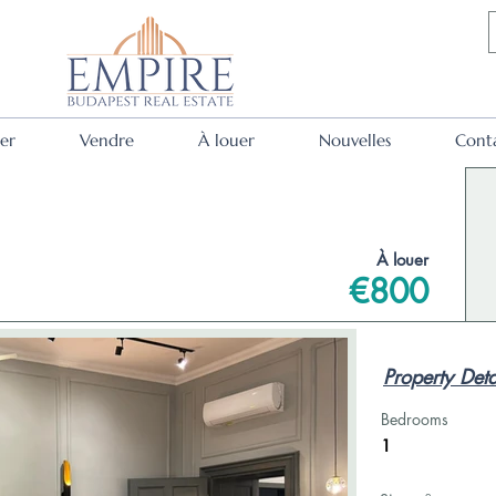
er
Vendre
À louer
Nouvelles
Cont
À louer
€800
Property Deta
Bedrooms
1