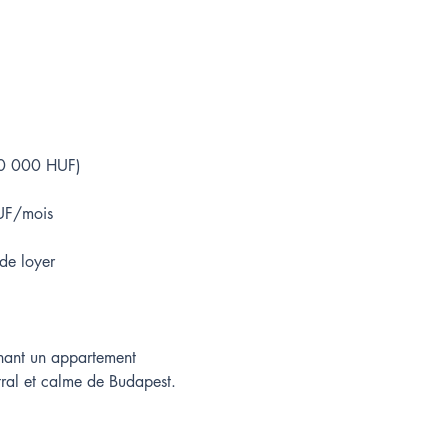
00 000 HUF)
UF/mois
de loyer
hant un appartement 
tral et calme de Budapest.