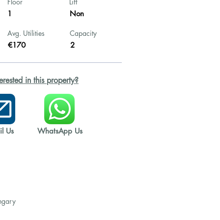
Floor
Lift
1
Non
Avg. Utilities
Capacity
€170
2
terested in this property?
l Us
WhatsApp Us
ngary