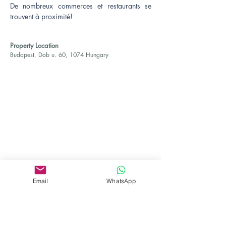
De nombreux commerces et restaurants se 
trouvent à proximité!
Property Location
Budapest, Dob u. 60, 1074 Hungary
Email
WhatsApp
Adrienn Muraközy
Contact Agent
+36 70 367 0815
office@agada.hu