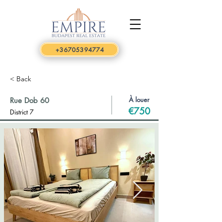
+36705394774
< Back
À louer
Rue Dob 60
€750
District 7