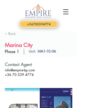
+36705394774
< Back
Marina City
Phase 1
Unit:
MA1-10.06
Contact Agent
info@empire-bp.com
+36 70 539 4774