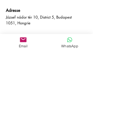
Adresse
József nádor tér 10, District 5, Budapest
1051, Hongrie
Adresse
József nádor tér 10, District 5, Budapest
Email
WhatsApp
1051, Hongrie
Contact
Courriel :
info@empire-bp.com
Téléphone :
+36 70 539 4774
Les réseaux
sociaux
Facebook
Linkedin
Déclaration d'accessibilité
politique de confidentialité
Conditions générales de vente