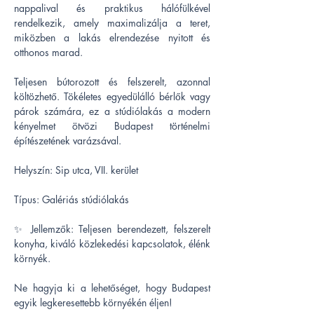
nappalival és praktikus hálófülkével 
rendelkezik, amely maximalizálja a teret, 
miközben a lakás elrendezése nyitott és 
otthonos marad.
Teljesen bútorozott és felszerelt, azonnal 
költözhető. Tökéletes egyedülálló bérlők vagy 
párok számára, ez a stúdiólakás a modern 
kényelmet ötvözi Budapest történelmi 
építészetének varázsával.
Helyszín: Sip utca, VII. kerület
Típus: Galériás stúdiólakás
✨ Jellemzők: Teljesen berendezett, felszerelt 
konyha, kiváló közlekedési kapcsolatok, élénk 
környék.
Ne hagyja ki a lehetőséget, hogy Budapest 
egyik legkeresettebb környékén éljen!