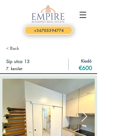
+36705394774
< Back
Kiadó
Sip utca 13
€600
7. kerület