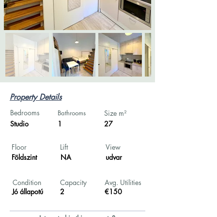
Property Details
Bedrooms
Bathrooms
Size m²
Studio
1
27
Floor
Lift
View
Földszint
NA
udvar
Condition
Capacity
Avg. Utilities
Jó állapotú
2
€150