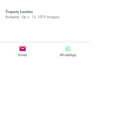
Property Location
Budapest, Síp u. 13, 1075 Hungary
Email
WhatsApp
Adrienn Muraközy
Contact Agent
+36 70 367 0815
office@agada.hu
Cím