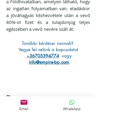
a Földhivatalban, amelyen látható, hogy
az ingatlan folyamatban van. eladáskor
a jóváhagyás kézhezvétele után a vevő
80%-ot fizet és a tulajdonjog teljes
egészében a vevő nevére száll át.
További kérdései vannak?
Vegye fel velünk a kapcsolatot
+
36705394774
vagy
info@empire-bp.com
Cím
József nádor tér 10, 5. kerület, 1051
Email
WhatsApp
Budapest, Magyarország
Cím
József nádor tér 10, 5. kerület, 1051