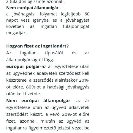
a tulajdonjog szinte azonnali.
Nem európai állampolgár -
a jóváhagyási folyamat legfeljebb 60
napot vesz igénybe, és a jóváhagyást
követően az ingatlan tulajdonjogát
megadják.
Hogyan fizet az ingatlanért?
Az ingatlan típusától és az
állampolgárságtól függ.
európai polgár-
az ár egyeztetése után
az ügyvédnek adásvételi szerződést kell
készítenie, a szerződés aláírásakor 20%-
ot előre, 80%-ot a hatósági jóváhagyás
után kell fizetnie.
Nem európai állampolgár -
az ár
egyeztetése után az ügyvéd adásvételi
szerződést készít, a vevő 20%-ot előre
fizet, azonnal, miután az ügyvéd az
ingatlanra figyelmeztető jelzést vezet be