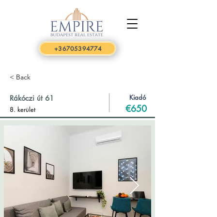
+36705394774
< Back
Kiadó
Rákóczi út 61
€650
8. kerület