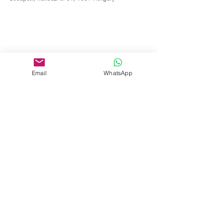
Email
WhatsApp
Adrienn Muraközy
Contact Agent
+36 70 367 0815
office@agada.hu
Cím
József nádor tér 10, 5. kerület, 1051
Budapest, Magyarország