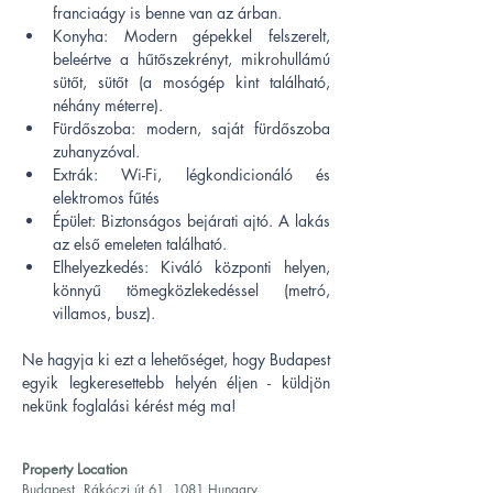
franciaágy is benne van az árban.
Konyha: Modern gépekkel felszerelt, 
beleértve a hűtőszekrényt, mikrohullámú 
sütőt, sütőt (a mosógép kint található, 
néhány méterre).
Fürdőszoba: modern, saját fürdőszoba 
zuhanyzóval.
Extrák: Wi-Fi, légkondicionáló és 
elektromos fűtés
Épület: Biztonságos bejárati ajtó. A lakás 
az első emeleten található.
Elhelyezkedés: Kiváló központi helyen, 
könnyű tömegközlekedéssel (metró, 
villamos, busz).
Ne hagyja ki ezt a lehetőséget, hogy Budapest 
egyik legkeresettebb helyén éljen - küldjön 
nekünk foglalási kérést még ma!
Property Location
Budapest, Rákóczi út 61, 1081 Hungary