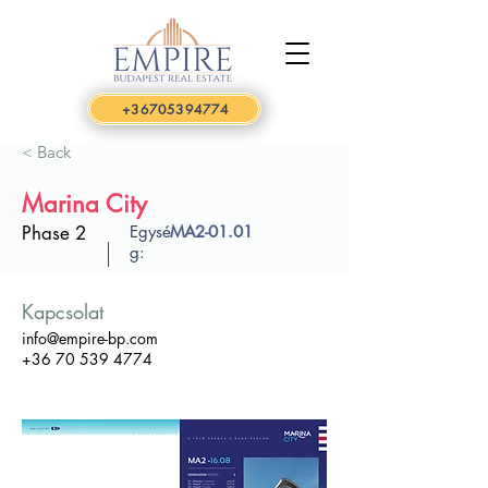
+36705394774
< Back
Marina City
Phase 2
Egysé
MA2-01.01
g:
Kapcsolat
info@empire-bp.com
+36 70 539 4774