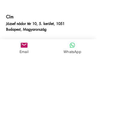
Cím
József nádor tér 10, 5. kerület, 1051
Budapest, Magyarország
Cím
József nádor tér 10, 5. kerület, 1051
Email
WhatsApp
Budapest, Magyarország
Kapcsolatba lépni
E-mail:
info@empire-bp.com
Telefon:
+36 70 539 4774
Szociális
Facebook
Linkedin
Kisegítő lehetőségekről
szóló nyilatkozat
Adatvédelmi irányelvek