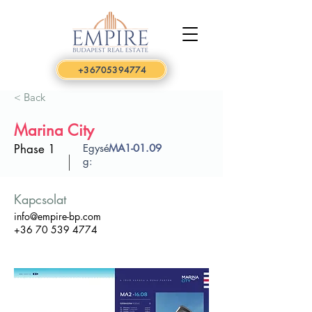
+36705394774
< Back
Marina City
Phase 1
Egysé
MA1-01.09
g:
Kapcsolat
info@empire-bp.com
+36 70 539 4774