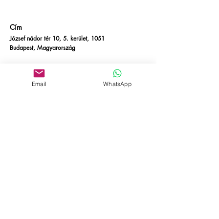
Cím
József nádor tér 10, 5. kerület, 1051
Budapest, Magyarország
Cím
József nádor tér 10, 5. kerület, 1051
Email
WhatsApp
Budapest, Magyarország
Kapcsolatba lépni
E-mail:
info@empire-bp.com
Telefon:
+36 70 539 4774
Szociális
Facebook
Linkedin
Kisegítő lehetőségekről
szóló nyilatkozat
Adatvédelmi irányelvek