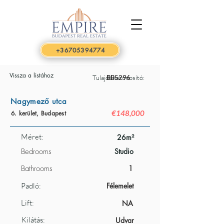
+36705394774
Vissza a listához
Tulajdonazonosító:
BB5296
Nagymező utca
€148,000
6. kerület, Budapest
Méret:
26m²
Bedrooms
Studio
Bathrooms
1
Padló:
Félemelet
Lift:
NA
Kilátás:
Udvar