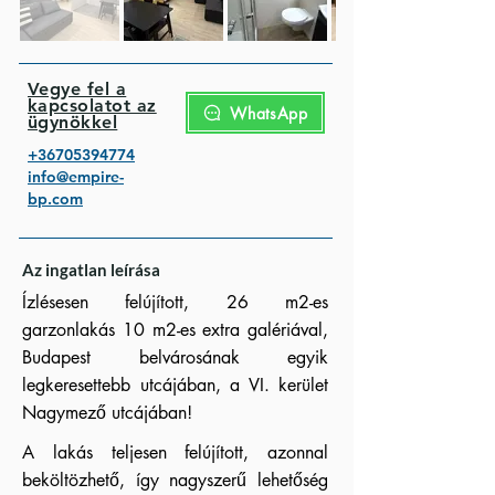
Vegye fel a
kapcsolatot az
WhatsApp
ügynökkel
+3670539477
4
info@empire-
bp.com
Az ingatlan leírása
Ízlésesen felújított, 26 m2-es
garzonlakás 10 m2-es extra galériával,
Budapest belvárosának egyik
legkeresettebb utcájában, a VI. kerület
Nagymező utcájában!
A lakás teljesen felújított, azonnal
beköltözhető, így nagyszerű lehetőség