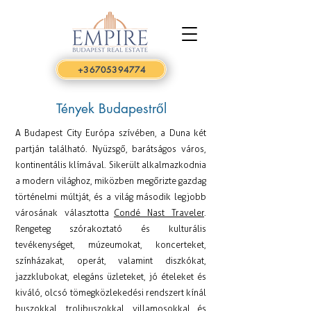
+36705394774
Tények Budapestről
A Budapest City Európa szívében, a Duna két
partján található. Nyüzsgő, barátságos város,
kontinentális klímával. Sikerült alkalmazkodnia
a modern világhoz, miközben megőrizte gazdag
történelmi múltját, és a világ második legjobb
városának választotta
Condé Nast Traveler
.
Rengeteg szórakoztató és kulturális
tevékenységet, múzeumokat, koncerteket,
színházakat, operát, valamint diszkókat,
jazzklubokat, elegáns üzleteket, jó ételeket és
kiváló, olcsó tömegközlekedési rendszert kínál
buszokkal, trolibuszokkal, villamosokkal és