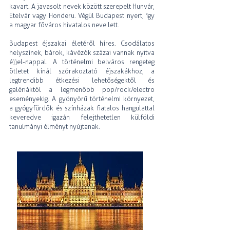
kavart. A javasolt nevek között szerepelt Hunvár,
Etelvár vagy Honderu. Végül Budapest nyert, így
a magyar főváros hivatalos neve lett.
Budapest éjszakai életéről híres. Csodálatos
helyszínek, bárok, kávézók százai vannak nyitva
éjjel-nappal. A történelmi belváros rengeteg
ötletet kínál szórakoztató éjszakákhoz, a
legtrendibb étkezési lehetőségektől és
galériáktól a legmenőbb pop/rock/electro
eseményekig. A gyönyörű történelmi környezet,
a gyógyfürdők és színházak fiatalos hangulattal
keveredve igazán felejthetetlen külföldi
tanulmányi élményt nyújtanak.