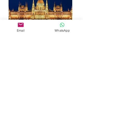
Email
WhatsApp
Hősök tere
További információ
Vajdahunyad vára
Több információ