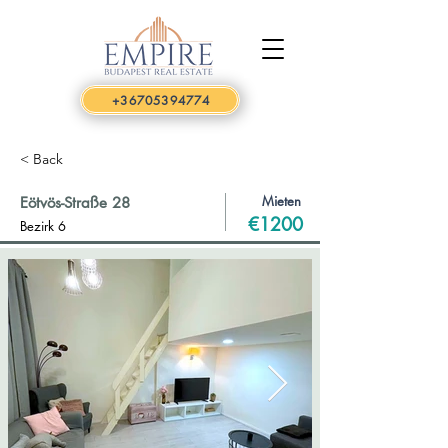
+36705394774
< Back
Mieten
Eötvös-Straße 28
€1200
Bezirk 6