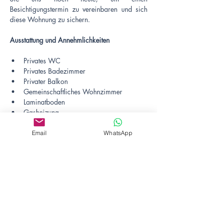
Besichtigungstermin zu vereinbaren und sich 
diese Wohnung zu sichern.
Ausstattung und Annehmlichkeiten
Privates WC
Privates Badezimmer
Privater Balkon
Gemeinschaftliches Wohnzimmer
Laminatboden
Gasheizung
Eigene Küchenausstattung
Internet
Email
WhatsApp
Lage der Immobilie
Budapest, Eötvös u. 28, 1067 Hungary