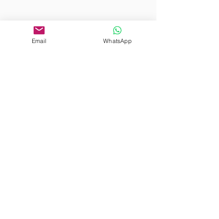
Email
WhatsApp
Wunderschöne klassische Wohnung zum Verkauf
in der Wesselenyi-Straße, Bezirk 7, Budapest
Vorherige
Nächste
Adresse
József nádor tér 10, Bezirk 5, Budapest
1051, Ungarn
Adresse
József nádor tér 10, Bezirk 5, Budapest
1051, Ungarn