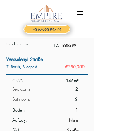
+36705394774
Zurück zur Liste
ID:
BB5289
Wesselenyi Straße
€390,000
7. Bezirk, Budapest
Größe:
145m²
Bedrooms
2
Bathrooms
2
Boden:
1
Aufzug:
Nein
Sicht:
Straße