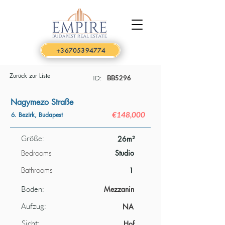
+36705394774
Zurück zur Liste
ID:
BB5296
Nagymezo Straße
€148,000
6. Bezirk, Budapest
Größe:
26m²
Bedrooms
Studio
Bathrooms
1
Boden:
Mezzanin
Aufzug:
NA
Sicht:
Hof