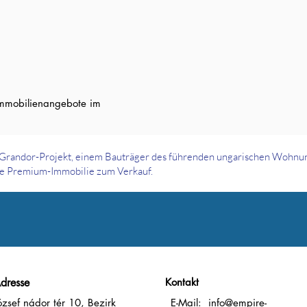
 Immobilienangebote im
Grandor-Projekt, einem Bauträger des führenden ungarischen Wohnu
e Premium-Immobilie zum Verkauf.
dresse
Kontakt
ózsef nádor tér 10, Bezirk
E-Mail:
info@empire-