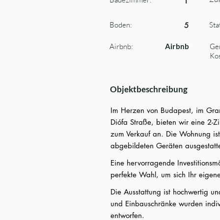
1
Boden:
Sta
5
Airbnb:
Airbnb
Ge
Kos
Objektbeschreibung
Im Herzen von Budapest, im Gr
Diófa Straße, bieten wir eine 2
zum Verkauf an. Die Wohnung ist 
abgebildeten Geräten ausgestatte
Eine hervorragende Investitionsmö
perfekte Wahl, um sich Ihr eigen
Die Ausstattung ist hochwertig u
und Einbauschränke wurden indiv
entworfen.