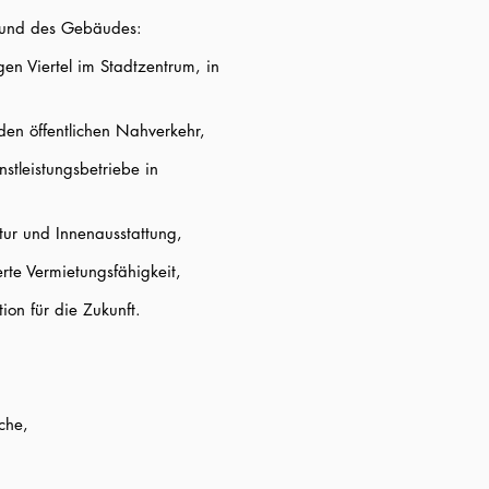
e und des Gebäudes:
en Viertel im Stadtzentrum, in
en öffentlichen Nahverkehr,
stleistungsbetriebe in
tur und Innenausstattung,
rte Vermietungsfähigkeit,
ion für die Zukunft.
che,