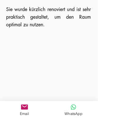
Sie wurde kürzlich renoviert und ist sehr
praktisch gestaltet, um den Raum
optimal zu nutzen.
Email
WhatsApp
Appartement rénové de 2 chambres à vendre
dans le 7e arrondissement de Budapest
Vorherige
Nächste