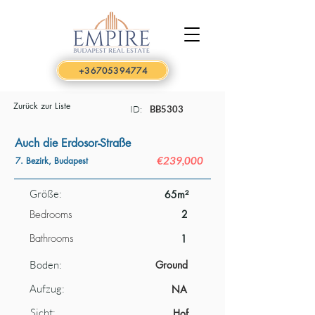
+36705394774
Zurück zur Liste
ID:
BB5303
Auch die Erdosor-Straße
€239,000
7. Bezirk, Budapest
Größe:
65m²
Bedrooms
2
Bathrooms
1
Boden:
Ground
Aufzug:
NA
Sicht:
Hof