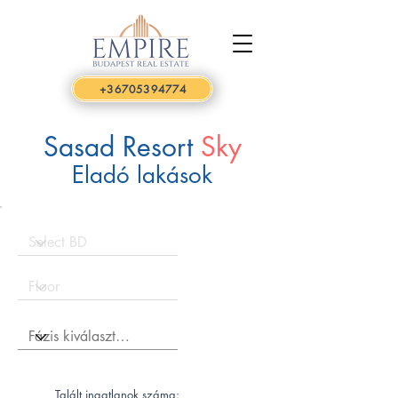
+36705394774
Sasad Resort
Sky
Eladó lakások
Talált ingatlanok száma: