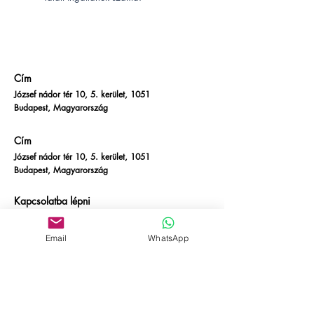
Cím
József nádor tér 10, 5. kerület, 1051
Budapest, Magyarország
Cím
József nádor tér 10, 5. kerület, 1051
Budapest, Magyarország
Kapcsolatba lépni
E-mail:
info@empire-bp.com
Telefon:
+36 70 539 4774
Email
WhatsApp
Szociális
Facebook
Linkedin