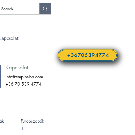
Kapcsolat
+36705394774
Kapcsolat
info@empire-bp.com
+36 70 539 4774
ák
Fürdőszobák
1