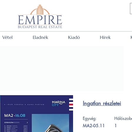
Vétel
Eladnék
Kiadó
Hírek
Ingatlan részletei
Egység:
Hálószob
MA2-05.11
1