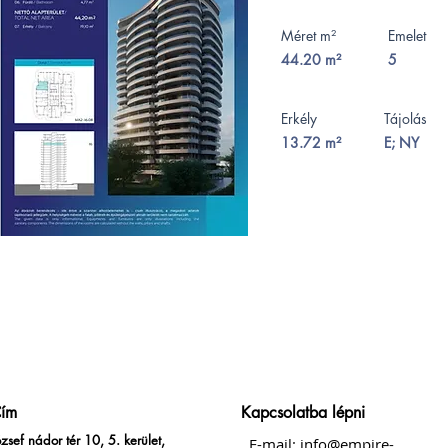
Méret m²
Emelet
44.20 m²
5
Erkély
Tájolás
13.72 m²
E; NY
ím
Kapcsolatba lépni
ózsef nádor tér 10, 5. kerület,
E-mail:
info@empire-