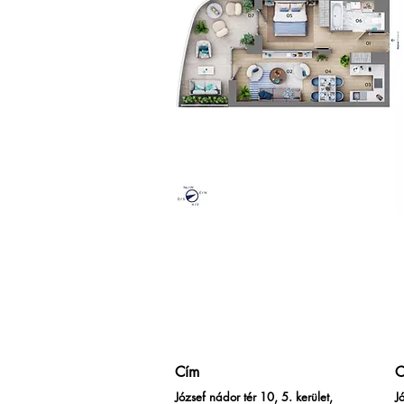
Cím
C
József nádor tér 10, 5. kerület,
J