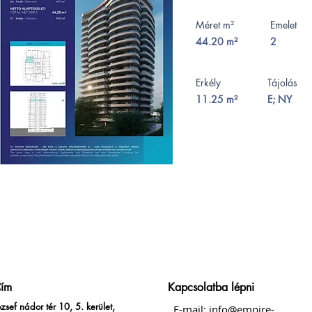
Méret m²
Emelet
44.20 m²
2
Erkély
Tájolás
11.25 m²
E; NY
ím
Kapcsolatba lépni
ózsef nádor tér 10, 5. kerület,
E-mail:
info@empire-