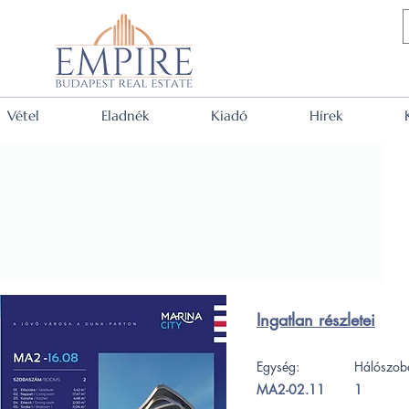
Vétel
Eladnék
Kiadó
Hírek
Ingatlan részletei
Egység:
Hálószob
MA2-02.11
1