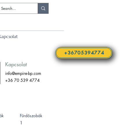
Kapcsolat
+36705394774
Kapcsolat
info@empire-bp.com
+36 70 539 4774
ák
Fürdőszobák
1