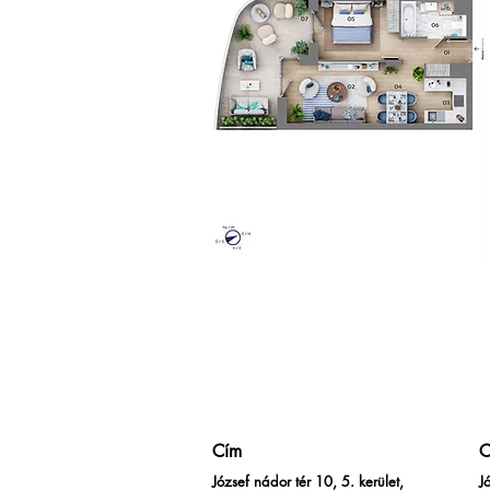
Cím
C
József nádor tér 10, 5. kerület,
J