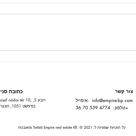
מחירי הנכסים בהונגריה עלו
באופן דרמטי
צור קשר
כתובת סני
József nádor tér 10, רובע 
info@empire-bp.com
אימייל:
בודפשט 1051, הונגריה
טלפון: 4774 539 70 36+
כל הזכויות שמורות ל- Empire real estate Kft. © 2021 מופעל ומאובטח