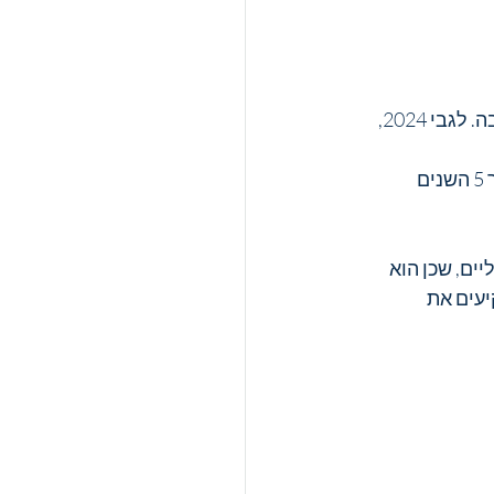
בהתאם לתחזיות קרן המטבע הבינלאומית, הונגריה תצמח ב-2023 ב-0.6%, וזה לא הרבה. לגבי 2024, 
עם זאת, נתון צנוע זה הוא זמני בלבד, שכן כלכלת הונגריה צפויה לעלות ב-11.9% במהלך 5 השנים 
ים, שכן הוא 
עים את 