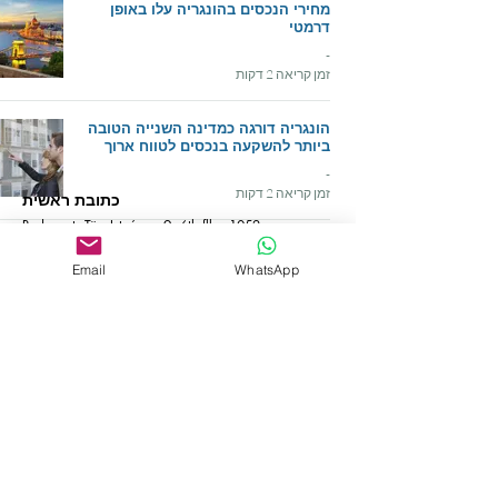
מחירי הנכסים בהונגריה עלו באופן
דרמטי
-
זמן קריאה 2 דקות
הונגריה דורגה כמדינה השנייה הטובה
ביותר להשקעה בנכסים לטווח ארוך
-
זמן קריאה 2 דקות
כתובת ראשית
Budapest, Türr István u. 9, 6th fllor 1052
למה להשקיע בהונגריה?
Budapest 1052, Hungary
Email
WhatsApp
-
זמן קריאה 2 דקות
כתובת סניף
József nádor tér 10, רובע 5, בודפשט 1051,
הונגריה
למה עכשיו הזמן הטוב ביותר להשקיע
בנדל"ן בבודפשט? עם כל משבר
צור קשר
מגיעות הזדמנויות
info@empire-bp.com
אימייל:
-
+
טלפון:
4774 539 70 36
זמן קריאה 1 דקות
רשתות חברתיות