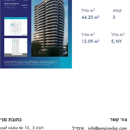
קומה
גודל m²
44.20 m²
3
גודל m²
גודל m²
12.09 m²
E; NY
צור קשר
כתובת סני
József nádor tér 10, רובע 
info@empire-bp.com
אימייל: