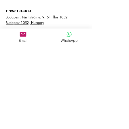
כתובת ראשית
Budapest, Türr István u. 9, 6th fllor 1052
Budapest 1052, Hungary
כתובת סניף
Email
WhatsApp
József nádor tér 10, רובע 5, בודפשט 1051,
הונגריה
צור קשר
info@empire-bp.com
אימייל:
+
טלפון:
4774 539 70 36
רשתות חברתיות
Facebook
Linkedin
הצהרת נגישות
מדיניות הפרטיות
תקנון האתר
Do Not Sell My Personal Information