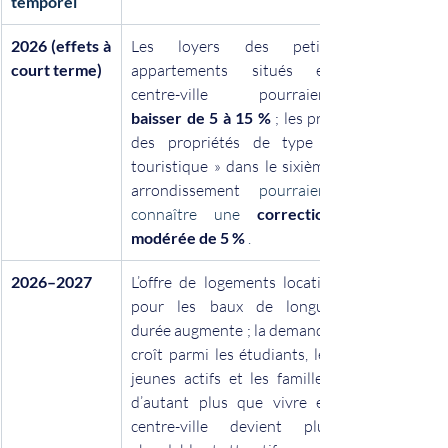
temporel
2026 (effets à 
Les loyers des petits 
court terme)
appartements situés en 
centre-ville pourraient
baisser de 5 à 15 %
; les prix 
des propriétés de type « 
touristique »
dans le sixième 
arrondissement
 pourraient 
connaître une 
correction 
modérée de 5 %
 .
2026–2027
L’offre de logements locatifs 
pour les baux de longue 
durée augmente ; la demande 
croît parmi les étudiants, les 
jeunes actifs et les familles, 
d’autant plus que vivre en 
centre-ville devient plus 