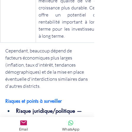
meilleure qualité de vie et 
croissance plus durable. Ceci 
offre un potentiel de 
rentabilité important à long 
terme pour les investisseurs 
à long terme.
Cependant, beaucoup dépend de 
facteurs économiques plus larges 
(inflation, taux d'intérêt, tendances 
démographiques) et de la mise en place 
éventuelle d'interdictions similaires dans 
d'autres districts.
Risques et points à surveiller
Risque juridique/politique —
Bien que l'interdiction reste en 
vigueur dans le sixième 
Email
WhatsApp