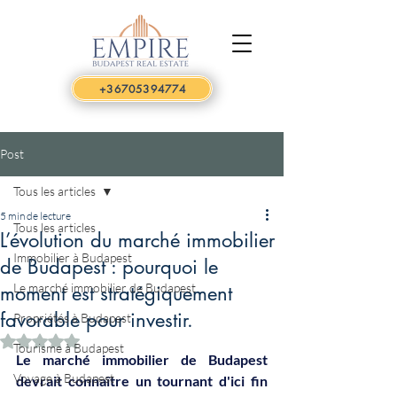
+36705394774
Post
Tous les articles
5 min de lecture
Tous les articles
L’évolution du marché immobilier
Immobilier à Budapest
de Budapest : pourquoi le
Le marché immobilier de Budapest
moment est stratégiquement
favorable pour investir.
Propriétés à Budapest
Noté NaN étoiles sur 5.
Tourisme à Budapest
Le marché immobilier de Budapest 
Voyage à Budapest
devrait connaître un tournant d'ici fin 