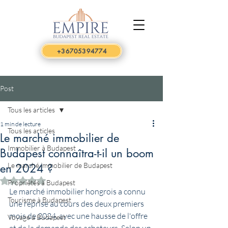
+36705394774
Post
Tous les articles
1 min de lecture
Tous les articles
Le marché immobilier de
Immobilier à Budapest
Budapest connaîtra-t-il un boom
Le marché immobilier de Budapest
en 2024 ?
Noté NaN étoiles sur 5.
Propriétés à Budapest
Le marché immobilier hongrois a connu 
Tourisme à Budapest
une reprise au cours des deux premiers 
mois de 2024, avec une hausse de l'offre 
Voyage à Budapest