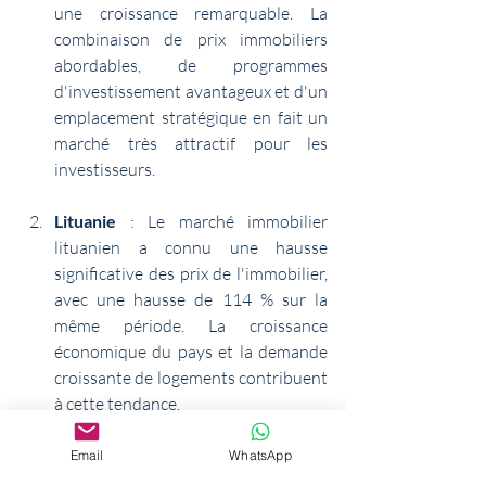
une croissance remarquable. La 
combinaison de prix immobiliers 
abordables, de programmes 
d'investissement avantageux et d'un 
emplacement stratégique en fait un 
marché très attractif pour les 
investisseurs.
Lituanie
 : Le marché immobilier 
lituanien a connu une hausse 
significative des prix de l'immobilier, 
avec une hausse de 114 % sur la 
même période. La croissance 
économique du pays et la demande 
croissante de logements contribuent 
à cette tendance.
Tchéquie
 : Avec une hausse de 112 % 
Email
WhatsApp
des prix de l'immobilier entre 2015 