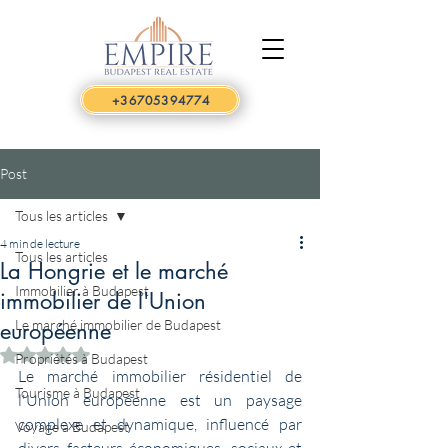
+36705394774
Post
Tous les articles
4 min de lecture
Tous les articles
La Hongrie et le marché
Immobilier à Budapest
immobilier de l'Union
Le marché immobilier de Budapest
européenne
Noté NaN étoiles sur 5.
Propriétés à Budapest
Le marché immobilier résidentiel de 
Tourisme à Budapest
l'Union européenne est un paysage 
complexe et dynamique, influencé par 
Voyage à Budapest