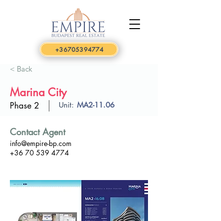
+36705394774
< Back
Marina City
Phase 2
Unit:
MA2-11.06
Contact Agent
info@empire-bp.com
+36 70 539 4774