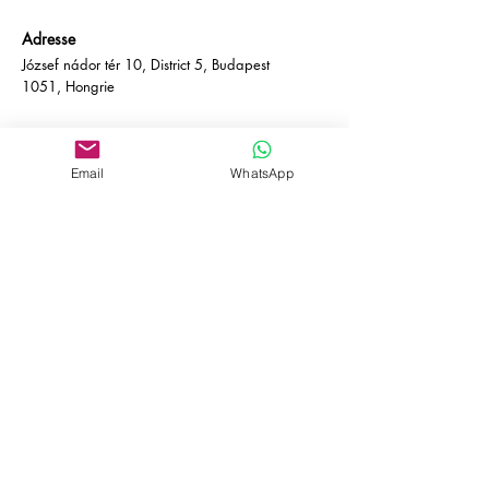
Adresse
József nádor tér 10, District 5, Budapest
1051, Hongrie
Adresse
József nádor tér 10, District 5, Budapest
Email
WhatsApp
1051, Hongrie
Contact
Courriel :
info@empire-bp.com
Téléphone :
+36 70 539 4774
Les réseaux
sociaux
Facebook
Linkedin
Déclaration d'accessibilité
politique de confidentialité
Conditions générales de vente