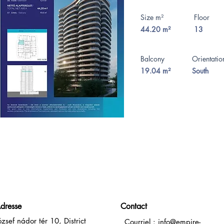
Size m²
Floor
44.20 m²
13
Balcony
Orientati
19.04 m²
South
dresse
Contact
ózsef nádor tér 10, District
Courriel :
info@empire-