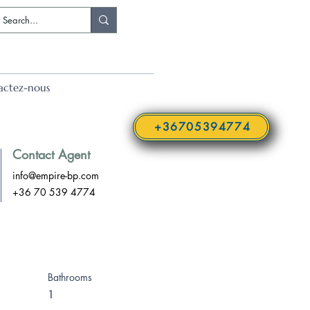
actez-nous
+36705394774
Contact Agent
info@empire-bp.com
+36 70 539 4774
s
Bathrooms
1