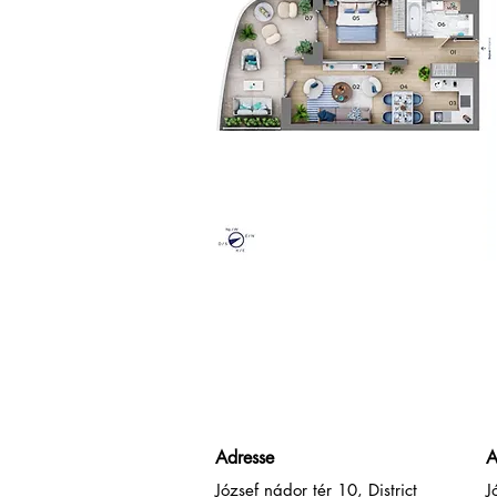
Adresse
A
József nádor tér 10, District
J