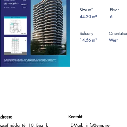
Size m²
Floor
44.20 m²
6
Balcony
Orientati
14.56 m²
West
dresse
Kontakt
ózsef nádor tér 10, Bezirk
E-Mail:
info@empire-