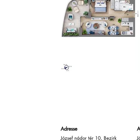
Adresse
A
József nádor tér 10, Bezirk
J