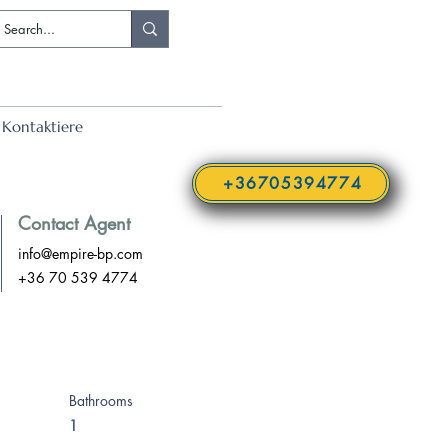
Kontaktiere
+36705394774
Contact Agent
info@empire-bp.com
+36 70 539 4774
s
Bathrooms
1