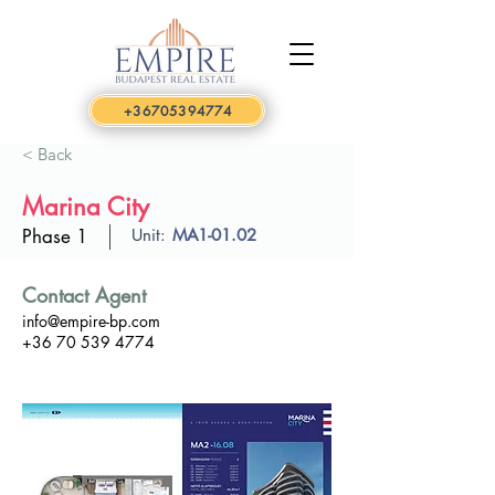
+36705394774
< Back
Marina City
Phase 1
Unit:
MA1-01.02
Contact Agent
info@empire-bp.com
+36 70 539 4774